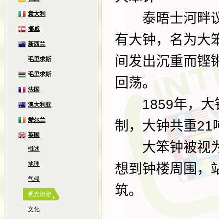
意大利
泰晤士河畔议
挪威
有大钟，名为大
新西兰
间发出沉重而铿
毛里求斯
毛里求斯
回荡。
法国
1859
年，大
澳大利亚
爱尔兰
制，大钟共重
21
英国
大笨钟被视为
概述
地理
想到钟楼周围，
气候
筑。
观光旅游
文化