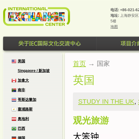
电话:
+86-021-6
地址:
上海静安区
5楼
地图
美国
→
首页
国家
Singapore / 新加坡
英国
加拿大
南非
哥斯达黎加
STUDY IN THE UK
,
塞浦路斯
观光旅游
奥地利
巴西
大笨钟
德国