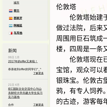
城市
伦敦塔
荷兰
伦敦塔始建
西班牙
阿根廷
做过法院，后来
马耳他
周围用巨石筑成
楼，四周是一条
新闻
06日 1月
伦敦塔现在已
2017年的offer又来啦！
宝馆，观众可以
恭喜收到offer的同学们^_^
了解更多
银珠宝。伦敦古
21日 4月
IEC国际文化交流中心与山
鸦，有专人饲养
东财经大学共建大学生实习
见习基地
的古迹，游客每
合作
了解更多